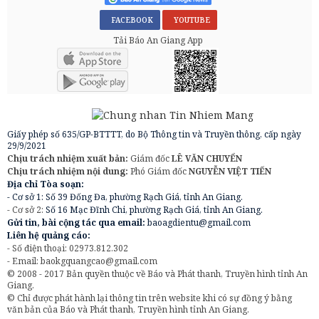
FACEBOOK
YOUTUBE
Tải Báo An Giang App
Giấy phép số 635/GP-BTTTT, do Bộ Thông tin và Truyền thông, cấp ngày
29/9/2021
Chịu trách nhiệm xuất bản:
Giám đốc
LÊ VĂN CHUYỂN
Chịu trách nhiệm nội dung:
Phó Giám đốc
NGUYỄN VIỆT TIẾN
Địa chỉ Tòa soạn:
- Cơ sở 1: Số 39 Đống Đa, phường Rạch Giá, tỉnh An Giang.
- Cơ sở 2:
Số 16 Mạc Đĩnh Chi, phường Rạch Giá, tỉnh An Giang.
Gửi tin, bài cộng tác qua email:
baoagdientu@gmail.com
Liên hệ quảng cáo:
- Số điện thoại: 02973.812.302
- Email:
baokgquangcao@gmail.com
© 2008 - 2017 Bản quyền thuộc về Báo và Phát thanh, Truyền hình tỉnh An
Giang.
© Chỉ được phát hành lại thông tin trên website khi có sự đồng ý bằng
văn bản của Báo và Phát thanh, Truyền hình tỉnh An Giang.