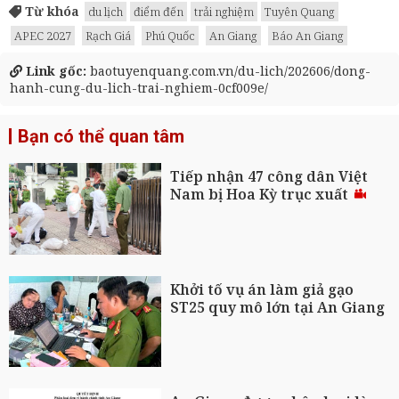
Từ khóa
du lịch
điểm đến
trải nghiệm
Tuyên Quang
APEC 2027
Rạch Giá
Phú Quốc
An Giang
Báo An Giang
Link gốc:
baotuyenquang.com.vn/du-lich/202606/dong-
hanh-cung-du-lich-trai-nghiem-0cf009e/
Bạn có thể quan tâm
Tiếp nhận 47 công dân Việt
Nam bị Hoa Kỳ trục xuất
Khởi tố vụ án làm giả gạo
ST25 quy mô lớn tại An Giang