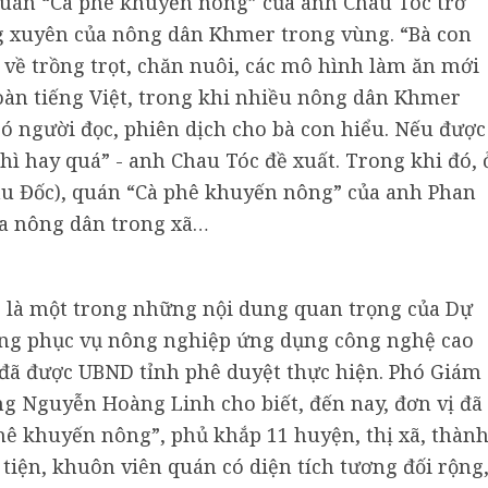
 quán “Cà phê khuyến nông” của anh Chau Tóc trở
g xuyên của nông dân Khmer trong vùng. “Bà con
 về trồng trọt, chăn nuôi, các mô hình làm ăn mới
ệu toàn tiếng Việt, trong khi nhiều nông dân Khmer
có người đọc, phiên dịch cho bà con hiểu. Nếu được
hì hay quá” - anh Chau Tóc đề xuất. Trong khi đó, 
âu Đốc), quán “Cà phê khuyến nông” của anh Phan
ủa nông dân trong xã…
 là một trong những nội dung quan trọng của Dự
ông phục vụ nông nghiệp ứng dụng công nghệ cao
, đã được UBND tỉnh phê duyệt thực hiện. Phó Giám
 Nguyễn Hoàng Linh cho biết, đến nay, đơn vị đã
phê khuyến nông”, phủ khắp 11 huyện, thị xã, thàn
 tiện, khuôn viên quán có diện tích tương đối rộng