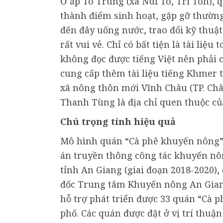
Ở ấp Tô Trung (xã Núi Tô, Tri Tôn),
thành điểm sinh hoạt, gặp gỡ thườn
đến đây uống nước, trao đổi kỹ thuật
rất vui vẻ. Chỉ có bất tiện là tài li
không đọc được tiếng Việt nên phải 
cung cấp thêm tài liệu tiếng Khmer t
xã nông thôn mới Vĩnh Châu (TP. Ch
Thanh Tùng là địa chỉ quen thuộc c
Chú trọng tính hiệu quả
Mô hình quán “Cà phê khuyến nông”
án truyền thông công tác khuyến n
tỉnh An Giang (giai đoạn 2018-2020)
đốc Trung tâm Khuyến nông An Giang
hỗ trợ phát triển được 33 quán “Cà 
phố. Các quán được đặt ở vị trí thuận