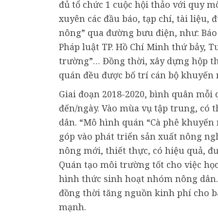
đủ tổ chức 1 cuộc hội thảo với quy m
xuyên các đầu báo, tạp chí, tài liệu
nông” qua đường bưu điện, như: Báo
Pháp luật TP. Hồ Chí Minh thứ bảy, T
trường”… Đồng thời, xây dựng hộp th
quán đều được bố trí cán bộ khuyến n
Giai đoạn 2018-2020, bình quân mỗi 
đến/ngày. Vào mùa vụ tập trung, có t
dân. “Mô hình quán “Cà phê khuyến 
góp vào phát triển sản xuất nông n
nông mới, thiết thực, có hiệu quả, 
Quán tạo môi trường tốt cho việc học
hình thức sinh hoạt nhóm nông dân.
đồng thời tăng nguồn kinh phí cho b
mạnh.