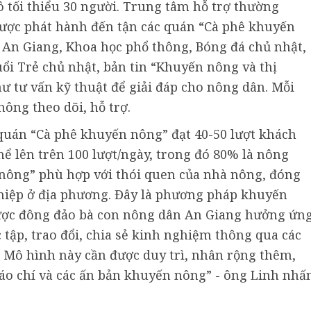
ô tối thiểu 30 người. Trung tâm hỗ trợ thường
, được phát hành đến tận các quán “Cà phê khuyến
 An Giang, Khoa học phổ thông, Bóng đá chủ nhật,
uổi Trẻ chủ nhật, bản tin “Khuyến nông và thị
ư tư vấn kỹ thuật để giải đáp cho nông dân. Mỗi
ông theo dõi, hỗ trợ.
quán “Cà phê khuyến nông” đạt 40-50 lượt khách
hể lên trên 100 lượt/ngày, trong đó 80% là nông
nông” phù hợp với thói quen của nhà nông, đóng
ghiệp ở địa phương. Đây là phương pháp khuyến
được đông đảo bà con nông dân An Giang hưởng ứng
 tập, trao đổi, chia sẻ kinh nghiệm thông qua các
 Mô hình này cần được duy trì, nhân rộng thêm,
áo chí và các ấn bản khuyến nông” - ông Linh nhấ