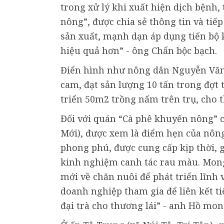
trong xử lý khi xuất hiện dịch bệnh, 
nông”, được chia sẻ thông tin và tiế
sản xuất, mạnh dạn áp dụng tiến bộ k
hiệu quả hơn” - ông Chẩn bộc bạch.
Điển hình như nông dân Nguyễn Văn 
cam, đạt sản lượng 10 tấn trong đợt
triển 50m2 trồng nấm trên trụ, cho 
Đối với quán “Cà phê khuyến nông” c
Mới), được xem là điểm hẹn của nôn
phong phú, được cung cấp kịp thời, g
kinh nghiệm canh tác rau màu. Mong 
mới về chăn nuôi để phát triển lĩnh 
doanh nghiệp tham gia để liên kết t
đại trà cho thương lái” - anh Hồ mo