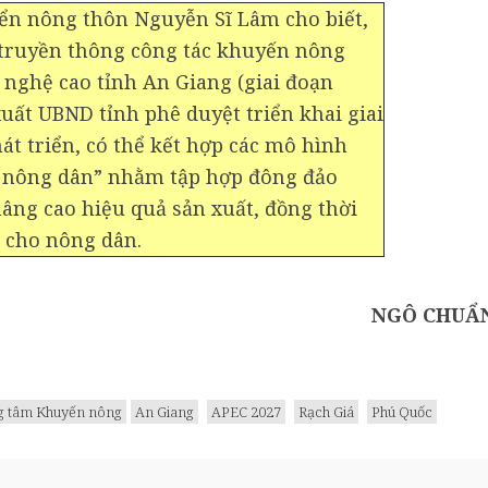
iển nông thôn Nguyễn Sĩ Lâm cho biết,
n truyền thông công tác khuyến nông
nghệ cao tỉnh An Giang (giai đoạn
uất UBND tỉnh phê duyệt triển khai giai
át triển, có thể kết hợp các mô hình
n nông dân” nhằm tập hợp đông đảo
nâng cao hiệu quả sản xuất, đồng thời
a cho nông dân.
NGÔ CHUẨ
g tâm Khuyến nông
An Giang
APEC 2027
Rạch Giá
Phú Quốc