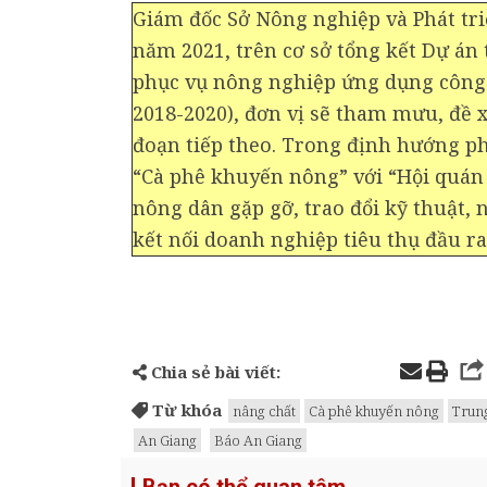
Giám đốc Sở Nông nghiệp và Phát tr
năm 2021, trên cơ sở tổng kết Dự á
phục vụ nông nghiệp ứng dụng công 
2018-2020), đơn vị sẽ tham mưu, đề x
đoạn tiếp theo. Trong định hướng ph
“Cà phê khuyến nông” với “Hội quá
nông dân gặp gỡ, trao đổi kỹ thuật, 
kết nối doanh nghiệp tiêu thụ đầu r
Chia sẻ bài viết:
Từ khóa
nâng chất
Cà phê khuyến nông
Trun
An Giang
Báo An Giang
Bạn có thể quan tâm