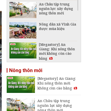
An Châu tập trung
nguồn lực xây dựng
nông thôn mới
Nông dân xã Vĩnh Gia
được mùa kiệu
[Megastory] An
Giang: Khi nông thôn
mới không còn cào
bằng
Kết nối doanh nghiệp
Nông thôn mới
bao tiêu trái cây cho
nông dân Vĩnh Thạnh
[Megastory] An Giang:
Trung
Khi nông thôn mới
không còn cào bằng
An Châu tập trung
nguồn lực xây dựng
nông thôn mới