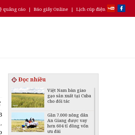
ệ quảng cáo
|
Báo giấy Online
|
Lịch cúp điện
Đọc nhiều
Việt Nam bàn giao
gạo sản xuất tại Cuba
cho đối tác
3
Gần 7.000 nông dân
An Giang được vay
.
hơn 604 tỉ đồng vốn
ưu đãi
o