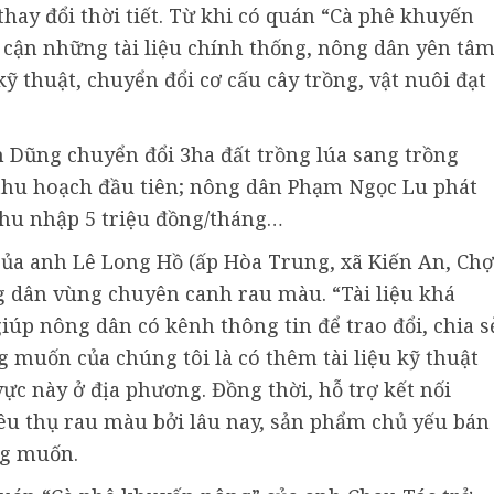
thay đổi thời tiết. Từ khi có quán “Cà phê khuyến
p cận những tài liệu chính thống, nông dân yên tâ
ỹ thuật, chuyển đổi cơ cấu cây trồng, vật nuôi đạt
Dũng chuyển đổi 3ha đất trồng lúa sang trồng
 thu hoạch đầu tiên; nông dân Phạm Ngọc Lu phát
thu nhập 5 triệu đồng/tháng…
ủa anh Lê Long Hồ (ấp Hòa Trung, xã Kiến An, Chợ
g dân vùng chuyên canh rau màu. “Tài liệu khá
iúp nông dân có kênh thông tin để trao đổi, chia s
muốn của chúng tôi là có thêm tài liệu kỹ thuật
vực này ở địa phương. Đồng thời, hỗ trợ kết nối
iêu thụ rau màu bởi lâu nay, sản phẩm chủ yếu bán
ng muốn.