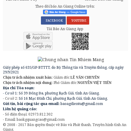
Theo dõi báo An Giang Online trên:
FACEBOOK
YOUTUBE
Tải Báo An Giang App
Giấy phép số 635/GP-BTTTT, do Bộ Thông tin và Truyền thông, cấp ngày
29/9/2021
Chịu trách nhiệm xuất bản:
Giám đốc
LÊ VĂN CHUYỂN
Chịu trách nhiệm nội dung:
Phó Giám đốc
NGUYỄN VIỆT TIẾN
Địa chỉ Tòa soạn:
- Cơ sở 1: Số 39 Đống Đa, phường Rạch Giá, tỉnh An Giang.
- Cơ sở 2:
Số 16 Mạc Đĩnh Chi, phường Rạch Giá, tỉnh An Giang.
Gửi tin, bài cộng tác qua email:
baoagdientu@gmail.com
Liên hệ quảng cáo:
- Số điện thoại: 02973.812.302
- Email:
baokgquangcao@gmail.com
© 2008 - 2017 Bản quyền thuộc về Báo và Phát thanh, Truyền hình tỉnh An
Giang.