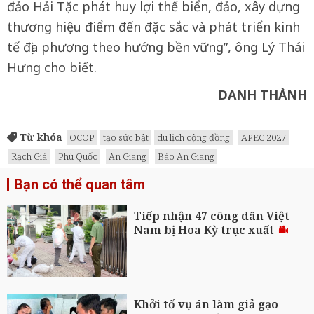
đảo Hải Tặc phát huy lợi thế biển, đảo, xây dựng
thương hiệu điểm đến đặc sắc và phát triển kinh
tế địa phương theo hướng bền vững”, ông Lý Thái
Hưng cho biết.
DANH THÀNH
Từ khóa
OCOP
tạo sức bật
du lịch cộng đồng
APEC 2027
Rạch Giá
Phú Quốc
An Giang
Báo An Giang
Bạn có thể quan tâm
Tiếp nhận 47 công dân Việt
Nam bị Hoa Kỳ trục xuất
Khởi tố vụ án làm giả gạo