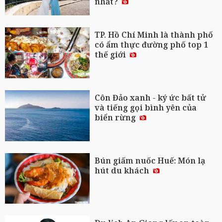
nhất?
TP. Hồ Chí Minh là thành phố
có ẩm thực đường phố top 1
thế giới
Côn Đảo xanh - ký ức bất tử
và tiếng gọi bình yên của
biển rừng
Bún giấm nuốc Huế: Món lạ
hút du khách