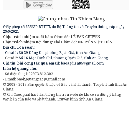
Giấy phép số 635/GP-BTTTT, do Bộ Thông tin và Truyền thông, cấp ngày
29/9/2021
Chịu trách nhiệm xuất bản:
Giám đốc
LÊ VĂN CHUYỂN
Chịu trách nhiệm nội dung:
Phó Giám đốc
NGUYỄN VIỆT TIẾN
Địa chỉ Tòa soạn:
- Cơ sở 1: Số 39 Đống Đa, phường Rạch Giá, tỉnh An Giang.
- Cơ sở 2:
Số 16 Mạc Đĩnh Chi, phường Rạch Giá, tỉnh An Giang.
Gửi tin, bài cộng tác qua email:
baoagdientu@gmail.com
Liên hệ quảng cáo:
- Số điện thoại: 02973.812.302
- Email:
baokgquangcao@gmail.com
© 2008 - 2017 Bản quyền thuộc về Báo và Phát thanh, Truyền hình tỉnh An
Giang.
© Chỉ được phát hành lại thông tin trên website khi có sự đồng ý bằng
văn bản của Báo và Phát thanh, Truyền hình tỉnh An Giang.