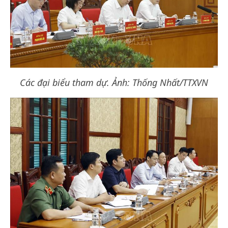
Các đại biểu tham dự. Ảnh: Thống Nhất/TTXVN