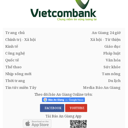
Trang chủ
An Giang 24 giờ
Chính trị - Xã hội
Xã hội - Từ thiện
Kinh tế
Giáo dục
Công nghệ
Pháp luật
Quốc tế
Văn hóa
Thể thao
Sức khỏe
Nhịp sống mới
Tam nông
Thời trang
Du lịch
Tin tức miền Tây
Media Báo An Giang
Theo dõi báo An Giang Online trên:
FACEBOOK
YOUTUBE
Tải Báo An Giang App