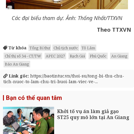
Các đại biểu tham dự. Ảnh: Thống Nhất/TTXVN
Theo TTXVN
Từ khóa
Tổng Bí thư
Chủ tịch nước
Tô Lâm
Chỉ thị số 34 - CT/TW
APEC 2027
Rạch Giá
Phú Quốc
An Giang
Báo An Giang
Link gốc:
https://baotintuc.vn/thoi-su/tong-bi-thu-chu-
tich-nuoc-to-lam-chu-tri-buoi-lam-viec-ve-...
Bạn có thể quan tâm
Khởi tố vụ án làm giả gạo
ST25 quy mô lớn tại An Giang