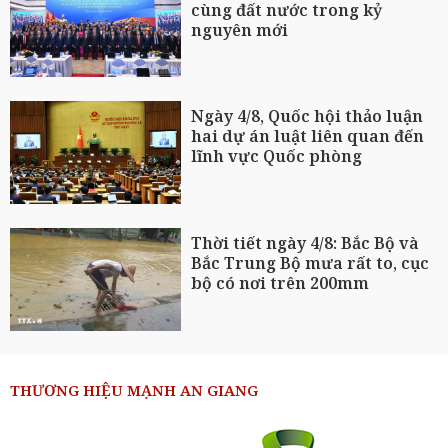
cùng đất nước trong kỷ
nguyên mới
Ngày 4/8, Quốc hội thảo luận
hai dự án luật liên quan đến
lĩnh vực Quốc phòng
Thời tiết ngày 4/8: Bắc Bộ và
Bắc Trung Bộ mưa rất to, cục
bộ có nơi trên 200mm
THƯƠNG HIỆU MẠNH AN GIANG