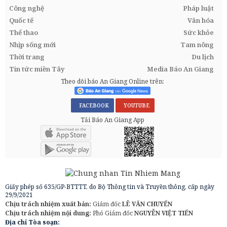
Công nghệ
Pháp luật
Quốc tế
Văn hóa
Thể thao
Sức khỏe
Nhịp sống mới
Tam nông
Thời trang
Du lịch
Tin tức miền Tây
Media Báo An Giang
Theo dõi báo An Giang Online trên:
FACEBOOK
YOUTUBE
Tải Báo An Giang App
Giấy phép số 635/GP-BTTTT, do Bộ Thông tin và Truyền thông, cấp ngày
29/9/2021
Chịu trách nhiệm xuất bản:
Giám đốc
LÊ VĂN CHUYỂN
Chịu trách nhiệm nội dung:
Phó Giám đốc
NGUYỄN VIỆT TIẾN
Địa chỉ Tòa soạn: