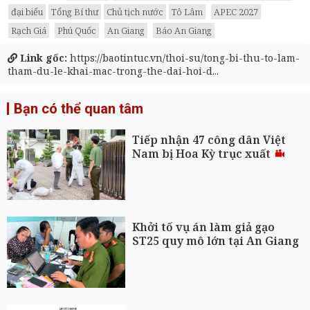
đại biểu
Tổng Bí thư
Chủ tịch nước
Tô Lâm
APEC 2027
Rạch Giá
Phú Quốc
An Giang
Báo An Giang
Link gốc:
https://baotintuc.vn/thoi-su/tong-bi-thu-to-lam-
tham-du-le-khai-mac-trong-the-dai-hoi-d...
Bạn có thể quan tâm
Tiếp nhận 47 công dân Việt
Nam bị Hoa Kỳ trục xuất
Khởi tố vụ án làm giả gạo
ST25 quy mô lớn tại An Giang