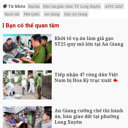
Từ khóa
Đại hội
Hội Cựu giáo chức TP. Long Xuyên
APEC 2027
Rạch Giá
Phú Quốc
An Giang
Báo An Giang
Bạn có thể quan tâm
Khởi tố vụ án làm giả gạo
ST25 quy mô lớn tại An Giang
Tiếp nhận 47 công dân Việt
Nam bị Hoa Kỳ trục xuất
An Giang cưỡng chế thi hành
án, bàn giao đất tại phường
Long Xuyên