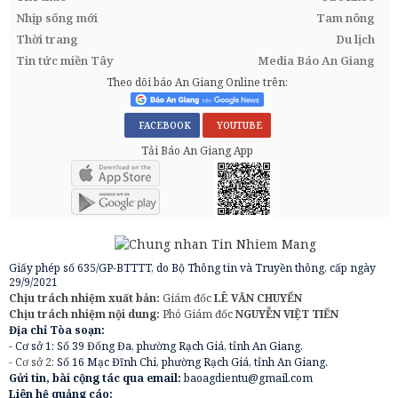
Nhịp sống mới
Tam nông
Thời trang
Du lịch
Tin tức miền Tây
Media Báo An Giang
Theo dõi báo An Giang Online trên:
FACEBOOK
YOUTUBE
Tải Báo An Giang App
Giấy phép số 635/GP-BTTTT, do Bộ Thông tin và Truyền thông, cấp ngày
29/9/2021
Chịu trách nhiệm xuất bản:
Giám đốc
LÊ VĂN CHUYỂN
Chịu trách nhiệm nội dung:
Phó Giám đốc
NGUYỄN VIỆT TIẾN
Địa chỉ Tòa soạn:
- Cơ sở 1: Số 39 Đống Đa, phường Rạch Giá, tỉnh An Giang.
- Cơ sở 2:
Số 16 Mạc Đĩnh Chi, phường Rạch Giá, tỉnh An Giang.
Gửi tin, bài cộng tác qua email:
baoagdientu@gmail.com
Liên hệ quảng cáo: