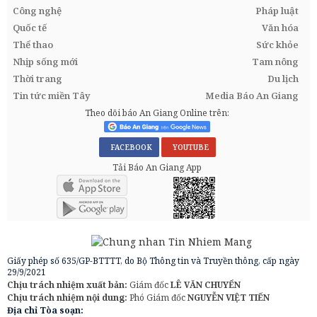
Công nghệ
Pháp luật
Quốc tế
Văn hóa
Thể thao
Sức khỏe
Nhịp sống mới
Tam nông
Thời trang
Du lịch
Tin tức miền Tây
Media Báo An Giang
Theo dõi báo An Giang Online trên:
FACEBOOK
YOUTUBE
Tải Báo An Giang App
Giấy phép số 635/GP-BTTTT, do Bộ Thông tin và Truyền thông, cấp ngày
29/9/2021
Chịu trách nhiệm xuất bản:
Giám đốc
LÊ VĂN CHUYỂN
Chịu trách nhiệm nội dung:
Phó Giám đốc
NGUYỄN VIỆT TIẾN
Địa chỉ Tòa soạn: