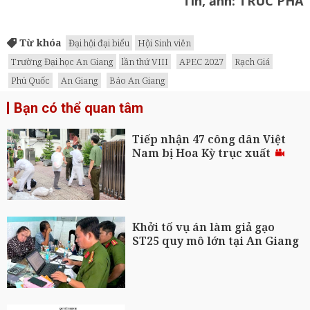
Tin, ảnh: TRÚC PHA
Từ khóa
Đại hội đại biểu
Hội Sinh viên
Trường Đại học An Giang
lần thứ VIII
APEC 2027
Rạch Giá
Phú Quốc
An Giang
Báo An Giang
Bạn có thể quan tâm
Tiếp nhận 47 công dân Việt
Nam bị Hoa Kỳ trục xuất
Khởi tố vụ án làm giả gạo
ST25 quy mô lớn tại An Giang