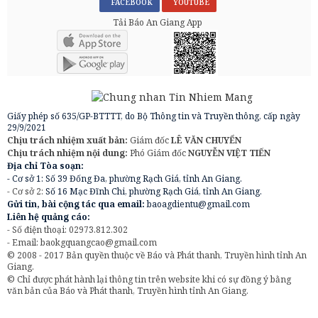
FACEBOOK
YOUTUBE
Tải Báo An Giang App
Giấy phép số 635/GP-BTTTT, do Bộ Thông tin và Truyền thông, cấp ngày
29/9/2021
Chịu trách nhiệm xuất bản:
Giám đốc
LÊ VĂN CHUYỂN
Chịu trách nhiệm nội dung:
Phó Giám đốc
NGUYỄN VIỆT TIẾN
Địa chỉ Tòa soạn:
- Cơ sở 1: Số 39 Đống Đa, phường Rạch Giá, tỉnh An Giang.
- Cơ sở 2:
Số 16 Mạc Đĩnh Chi, phường Rạch Giá, tỉnh An Giang.
Gửi tin, bài cộng tác qua email:
baoagdientu@gmail.com
Liên hệ quảng cáo:
- Số điện thoại: 02973.812.302
- Email:
baokgquangcao@gmail.com
© 2008 - 2017 Bản quyền thuộc về Báo và Phát thanh, Truyền hình tỉnh An
Giang.
© Chỉ được phát hành lại thông tin trên website khi có sự đồng ý bằng
văn bản của Báo và Phát thanh, Truyền hình tỉnh An Giang.