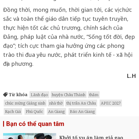
Đồng thời, mong muốn, thời gian tới, các vị chức
sắc và toàn thể giáo dân tiếp tục tuyên truyền,
thực hiện tốt các chủ trương, chính sách của
Đảng, pháp luật của nhà nước, “Sống tốt đời, đẹp
đạo”; tích cực tham gia hưởng ứng các phong
trào thi đua yêu nước, phát triển kinh tế - xã hội
địa phương.
L.H
Từ khóa
Lãnh đạo
huyện Châu Thành
thăm
chúc mừng Giáng sinh
nhà thờ
thị trấn An Châu
APEC 2027
Rạch Giá
Phú Quốc
An Giang
Báo An Giang
Bạn có thể quan tâm
Khởi tố vụ án làm giả gạo