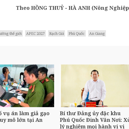
Theo HỒNG THUỶ - HÀ ANH (Nông Nghiệp
rường thế giới
APEC 2027
Rạch Giá
Phú Quốc
An Giang
ố vụ án làm giả gạo
Bí thư Đảng ủy đặc khu
uy mô lớn tại An
Phú Quốc Đinh Văn Nơi: X
lý nghiêm mọi hành vi vi