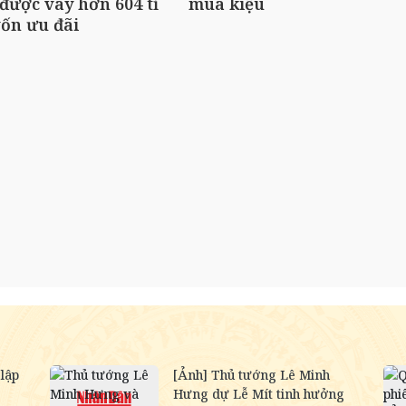
được vay hơn 604 tỉ
mùa kiệu
ốn ưu đãi