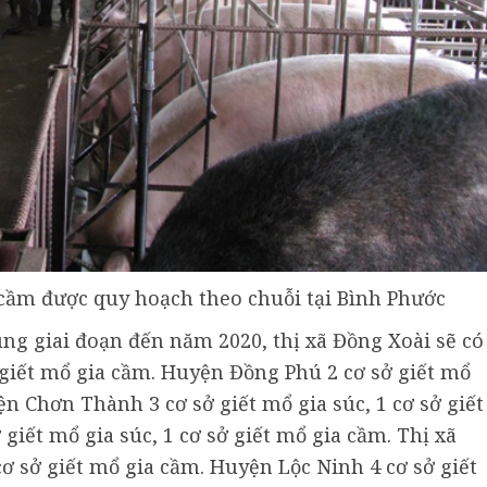
 cầm được quy hoạch theo chuỗi tại Bình Phước
ng giai đoạn đến năm 2020, thị xã Đồng Xoài sẽ có
sở giết mổ gia cầm. Huyện Đồng Phú 2 cơ sở giết mổ
ện Chơn Thành 3 cơ sở giết mổ gia súc, 1 cơ sở giết
iết mổ gia súc, 1 cơ sở giết mổ gia cầm. Thị xã
cơ sở giết mổ gia cầm. Huyện Lộc Ninh 4 cơ sở giết