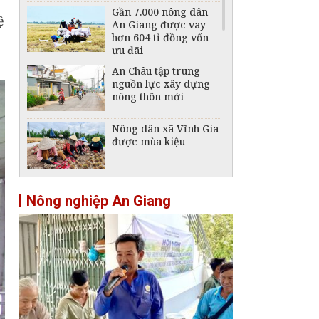
Gần 7.000 nông dân
ệ
An Giang được vay
hơn 604 tỉ đồng vốn
ưu đãi
An Châu tập trung
nguồn lực xây dựng
nông thôn mới
Nông dân xã Vĩnh Gia
được mùa kiệu
[Megastory] An
Nông nghiệp An Giang
Giang: Khi nông thôn
mới không còn cào
bằng
Kết nối doanh nghiệp
bao tiêu trái cây cho
nông dân Vĩnh Thạnh
Trung
Nông dân An Giang