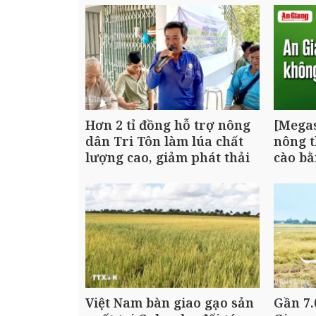
Hơn 2 tỉ đồng hỗ trợ nông
[Megas
dân Tri Tôn làm lúa chất
nông 
lượng cao, giảm phát thải
cào b
Việt Nam bàn giao gạo sản
Gần 7.