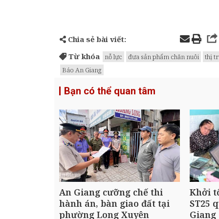
Chia sẻ bài viết:
Từ khóa
nỗ lực
đưa sản phẩm chăn nuôi
thị t
Báo An Giang
Bạn có thể quan tâm
An Giang cưỡng chế thi
Khởi t
hành án, bàn giao đất tại
ST25 q
phường Long Xuyên
Giang