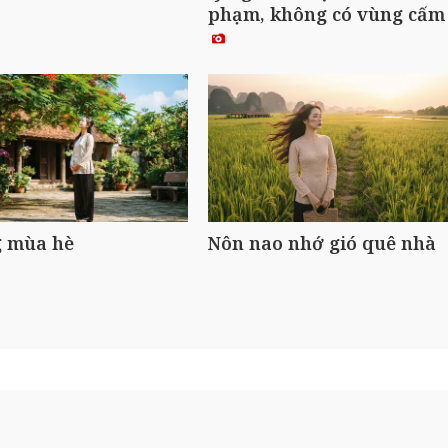
phạm, không có vùng cấ
 mùa hè
Nôn nao nhớ gió quê nhà