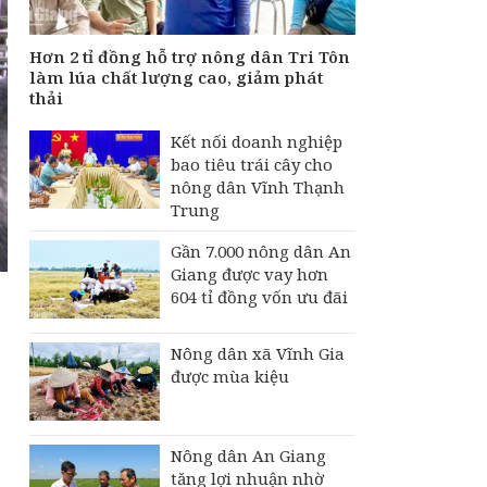
tăng lợi nhuận nhờ
canh tác lúa "thuận
thiên"
Hơn 2 tỉ đồng hỗ trợ nông dân Tri Tôn
Hơn 2 tỉ đồng hỗ trợ
làm lúa chất lượng cao, giảm phát
nông dân Tri Tôn làm
thải
lúa chất lượng cao,
giảm phát thải
Kết nối doanh nghiệp
bao tiêu trái cây cho
nông dân Vĩnh Thạnh
Trung
Gần 7.000 nông dân An
Giang được vay hơn
604 tỉ đồng vốn ưu đãi
Nông dân xã Vĩnh Gia
được mùa kiệu
Nông dân An Giang
tăng lợi nhuận nhờ