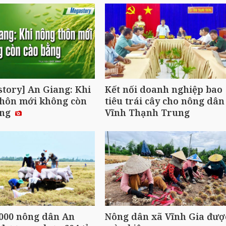
tory] An Giang: Khi
Kết nối doanh nghiệp bao
thôn mới không còn
tiêu trái cây cho nông dân
ằng
Vĩnh Thạnh Trung
000 nông dân An
Nông dân xã Vĩnh Gia đượ