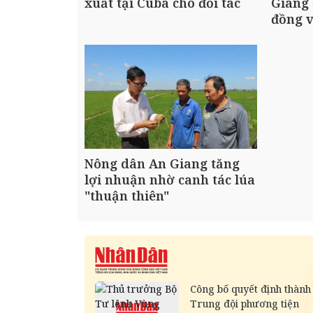
xuất tại Cuba cho đối tác
Giang 
đồng v
Nông dân An Giang tăng
lợi nhuận nhờ canh tác lúa
"thuận thiên"