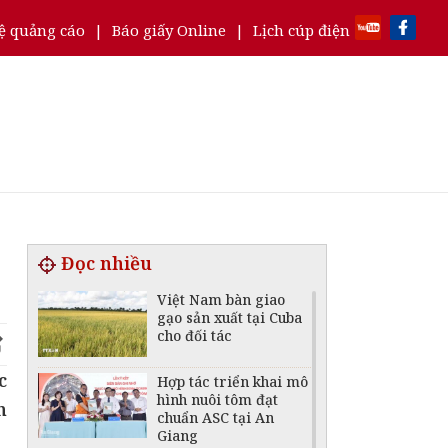
ệ quảng cáo
|
Báo giấy Online
|
Lịch cúp điện
Đọc nhiều
Việt Nam bàn giao
gạo sản xuất tại Cuba
cho đối tác
c
Hợp tác triển khai mô
hình nuôi tôm đạt
n
chuẩn ASC tại An
Giang