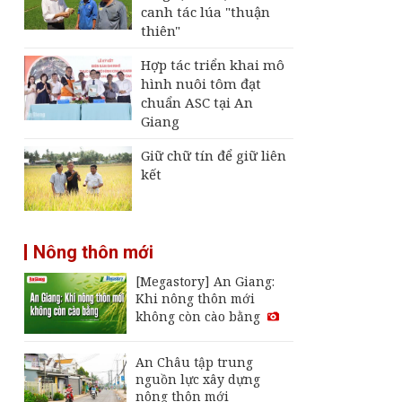
canh tác lúa "thuận
thiên"
Hợp tác triển khai mô
hình nuôi tôm đạt
chuẩn ASC tại An
Giang
Giữ chữ tín để giữ liên
kết
Nông thôn mới
[Megastory] An Giang:
Khi nông thôn mới
không còn cào bằng
An Châu tập trung
nguồn lực xây dựng
nông thôn mới