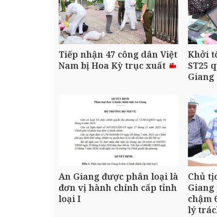
Tiếp nhận 47 công dân Việt
Khởi t
Nam bị Hoa Kỳ trục xuất
ST25 q
Giang
An Giang được phân loại là
Chủ tị
đơn vị hành chính cấp tỉnh
Giang 
loại I
chậm 6
lý trá