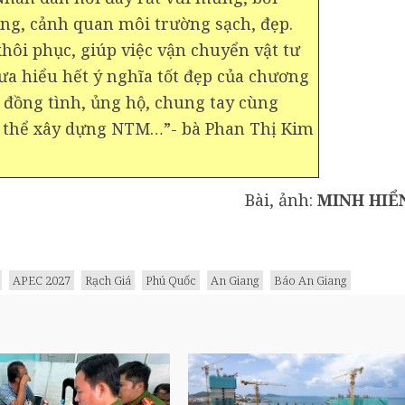
ng, cảnh quan môi trường sạch, đẹp.
hôi phục, giúp việc vận chuyển vật tư
ưa hiểu hết ý nghĩa tốt đẹp của chương
t đồng tình, ủng hộ, chung tay cùng
n thể xây dựng NTM…”- bà Phan Thị Kim
Bài, ảnh:
MINH HIỂ
APEC 2027
Rạch Giá
Phú Quốc
An Giang
Báo An Giang