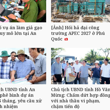
ố vụ án làm giả gạo
[Ảnh] Hối hả đại công
uy mô lớn tại An
trường APEC 2027 ở Phú
Quốc
ch UBND tỉnh An
Chủ tịch UBND tỉnh Hồ Vă
phê bình dự án
Mừng: Chấm dứt hợp đồn
 tháng, yêu cầu xử
với nhà thầu vi phạm,
ch nhiệm
chậm tiến độ