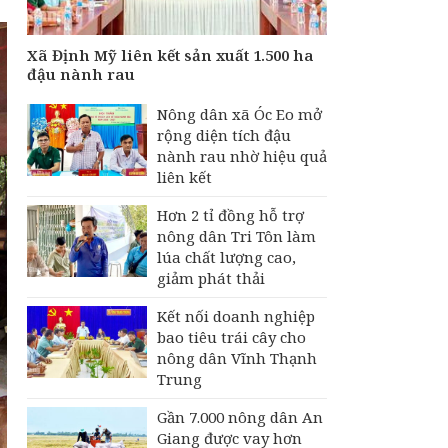
sản xuất 1.500 ha đậu
nành rau
Xã Định Mỹ liên kết sản xuất 1.500 ha
Nông dân An Giang
đậu nành rau
tăng lợi nhuận nhờ
canh tác lúa "thuận
Nông dân xã Óc Eo mở
thiên"
rộng diện tích đậu
nành rau nhờ hiệu quả
liên kết
Hơn 2 tỉ đồng hỗ trợ
nông dân Tri Tôn làm
lúa chất lượng cao,
giảm phát thải
Kết nối doanh nghiệp
bao tiêu trái cây cho
nông dân Vĩnh Thạnh
Trung
Gần 7.000 nông dân An
Giang được vay hơn