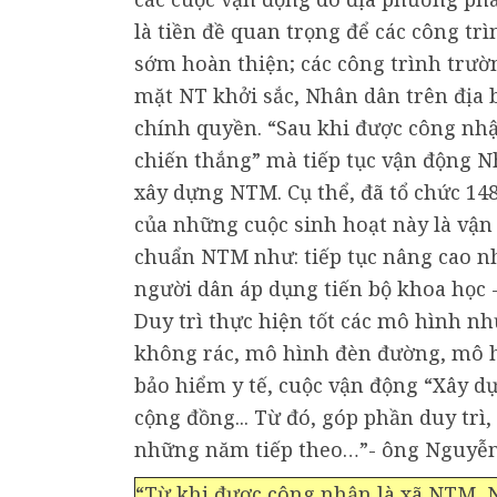
là tiền đề quan trọng để các công tr
sớm hoàn thiện; các công trình trườ
mặt NT khởi sắc, Nhân dân trên địa 
chính quyền. “Sau khi được công nh
chiến thắng” mà tiếp tục vận động N
xây dựng NTM. Cụ thể, đã tổ chức 148
của những cuộc sinh hoạt này là vận
chuẩn NTM như: tiếp tục nâng cao n
người dân áp dụng tiến bộ khoa học -
Duy trì thực hiện tốt các mô hình n
không rác, mô hình đèn đường, mô h
bảo hiểm y tế, cuộc vận động “Xây dựn
cộng đồng... Từ đó, góp phần duy tr
những năm tiếp theo…”- ông Nguyễn
“Từ khi được công nhận là xã NTM, N