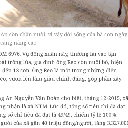
 An còn chăn nuôi, vì vậy đời sống của bà con ngày
càng nâng cao
OM 6976. Vụ đông xuân này, thương lái vào tận
ài trồng lúa, gia đình ông Reo còn nuôi bò, hiện
ên đến 13 con. Ông Reo là một trong những điển
hèo, vươn lên làm giàu chính đáng, góp phần xây
.
ng An Nguyễn Văn Đoàn cho biết, tháng 12-2015, x
g nhận là xã NTM. Lúc đó, tổng số tiêu chí đã đạt
ổng số chỉ tiêu đã đạt là 49/49, chiếm tỷ lệ 100%.
ười của xã gần 40 triệu đồng/người, tăng 3.327.00