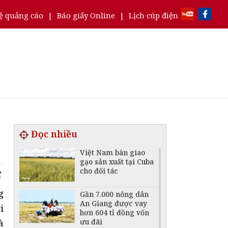
ệ quảng cáo
|
Báo giấy Online
|
Lịch cúp điện
Đọc nhiều
Việt Nam bàn giao
gạo sản xuất tại Cuba
cho đối tác
g
Gần 7.000 nông dân
An Giang được vay
i
hơn 604 tỉ đồng vốn
ưu đãi
à