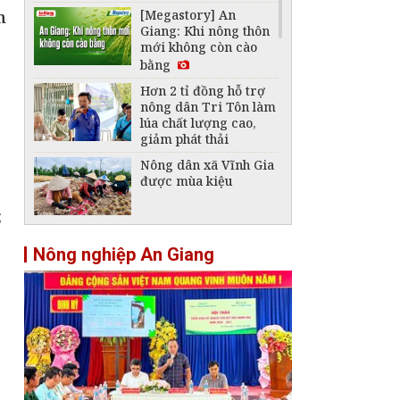
[Megastory] An
n
Giang: Khi nông thôn
mới không còn cào
bằng
Hơn 2 tỉ đồng hỗ trợ
nông dân Tri Tôn làm
lúa chất lượng cao,
giảm phát thải
Nông dân xã Vĩnh Gia
được mùa kiệu
;
Kết nối doanh nghiệp
Nông nghiệp An Giang
bao tiêu trái cây cho
nông dân Vĩnh Thạnh
Trung
Nông dân xã Óc Eo
mở rộng diện tích
đậu nành rau nhờ
hiệu quả liên kết
Xã Định Mỹ liên kết