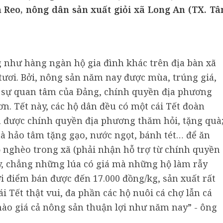
 Reo, nông dân sản xuất giỏi xã Long An (TX. Tâ
 như hàng ngàn hộ gia đình khác trên địa bàn xã
tươi. Bởi, nông sản năm nay được mùa, trúng giá,
ì sự quan tâm của Đảng, chính quyền địa phương
n. Tết này, các hộ dân đều có một cái Tết đoàn
h được chính quyền địa phương thăm hỏi, tặng quà
à hảo tâm tặng gạo, nước ngọt, bánh tét… để ăn
hộ nghèo trong xã (phải nhận hỗ trợ từ chính quyền
y, chẳng những lúa có giá mà những hộ làm rẫy
ời điểm bán được đến 17.000 đồng/kg, sản xuất rất
i Tết thật vui, đa phần các hộ nuôi cá chợ lẫn cá
nào giá cả nông sản thuận lợi như năm nay” - ông