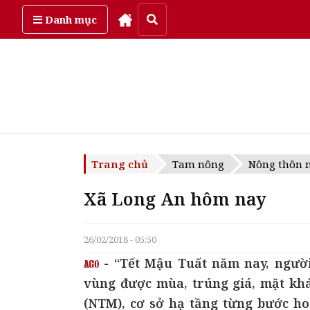
Thứ bảy, ngày 8/08/2026
Danh mục
Trang chủ
Tam nông
Nông thôn m
Xã Long An hôm nay
26/02/2018 - 05:50
- “Tết Mậu Tuất năm nay, người
vùng được mùa, trúng giá, mặt kh
(NTM), cơ sở hạ tầng từng bước ho