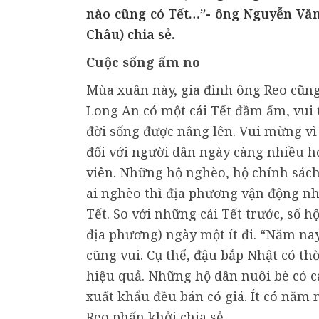
nào cũng có Tết…”- ông Nguyễn Văn
Châu) chia sẻ.
Cuộc sống ấm no
Mùa xuân này, gia đình ông Reo cũng
Long An có một cái Tết đầm ấm, vui 
đời sống được nâng lên. Vui mừng v
đối với người dân ngày càng nhiều hơ
viên. Những hộ nghèo, hộ chính sác
ai nghèo thì địa phương vận động nh
Tết. So với những cái Tết trước, số 
địa phương) ngày một ít đi. “Năm na
cũng vui. Cụ thể, đậu bắp Nhật có th
hiệu quả. Những hộ dân nuôi bè có cá
xuất khẩu đều bán có giá. Ít có năm 
Reo phấn khởi chia sẻ.