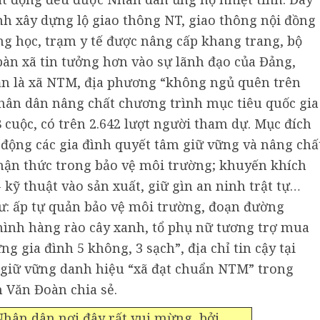
ình xây dựng lộ giao thông NT, giao thông nội đồng
ng học, trạm y tế được nâng cấp khang trang, bộ
bàn xã tin tưởng hơn vào sự lãnh đạo của Đảng,
ận là xã NTM, địa phương “không ngủ quên trên
hân dân nâng chất chương trình mục tiêu quốc gia
 cuộc, có trên 2.642 lượt người tham dự. Mục đích
 động các gia đình quyết tâm giữ vững và nâng chấ
hận thức trong bảo vệ môi trường; khuyến khích
 kỹ thuật vào sản xuất, giữ gìn an ninh trật tự…
hư: ấp tự quản bảo vệ môi trường, đoạn đường
ình hàng rào cây xanh, tổ phụ nữ tương trợ mua
g gia đình 5 không, 3 sạch”, địa chỉ tin cậy tại
ì, giữ vững danh hiệu “xã đạt chuẩn NTM” trong
 Văn Đoàn chia sẻ.
hân dân nơi đây rất vui mừng, bởi