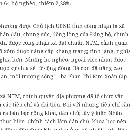
òn 64 hộ nghèo, chiếm 2,28%.
 phương được Chủ tịch UBND tỉnh công nhận là xã
hấn đấu, chung sức, đồng lòng của Đảng bộ, chính
 khi được công nhận xã đạt chuẩn NTM, cảnh quan
õ xóm được nâng cấp khang trang; tình làng, nghĩ
nghĩa hơn. Những hộ nghèo, ngoài việc nhận được
ợc sự chia sẻ từ cộng đồng. Bà con đã nâng cao
uan, môi trường sống” - bà Phan Thị Kim Xoàn (ấp
 xã NTM, chính quyền địa phương đã tổ chức vận
ác tiêu chí và chỉ tiêu. Đối với những tiêu chí cầ
 ra bàn bạc công khai, dân chủ; lấy ý kiến Nhân
 thực hiện. Chính cách làm dân chủ, khoa học nên
t động đều được Nhân dân ủng hộ nhiệt tình. Đây