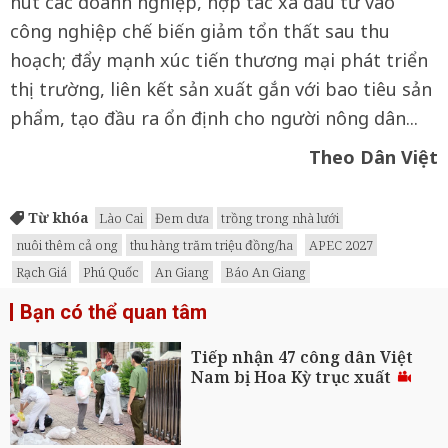
hút các doanh nghiệp, hợp tác xã đầu tư vào
công nghiệp chế biến giảm tổn thất sau thu
hoạch; đẩy mạnh xúc tiến thương mại phát triển
thị trường, liên kết sản xuất gắn với bao tiêu sản
phẩm, tạo đầu ra ổn định cho người nông dân...
Theo Dân Việt
Từ khóa
Lào Cai
Đem dưa
trồng trong nhà lưới
nuôi thêm cả ong
thu hàng trăm triệu đồng/ha
APEC 2027
Rạch Giá
Phú Quốc
An Giang
Báo An Giang
Bạn có thể quan tâm
Tiếp nhận 47 công dân Việt
Nam bị Hoa Kỳ trục xuất