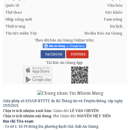
Quốc tế
Văn hóa
Thể thao
Sức khỏe
Nhịp sống mới
Tam nông
Thời trang
Du lịch
Tin tức miền Tây
Media Báo An Giang
Theo dõi báo An Giang Online trên:
FACEBOOK
YOUTUBE
Tải Báo An Giang App
Giấy phép số 635/GP-BTTTT, do Bộ Thông tin và Truyền thông, cấp ngày
29/9/2021
Chịu trách nhiệm xuất bản:
Giám đốc
LÊ VĂN CHUYỂN
Chịu trách nhiệm nội dung:
Phó Giám đốc
NGUYỄN VIỆT TIẾN
Địa chỉ Tòa soạn:
- Cơ sở 1: Số 39 Đống Đa, phường Rạch Giá, tỉnh An Giang.