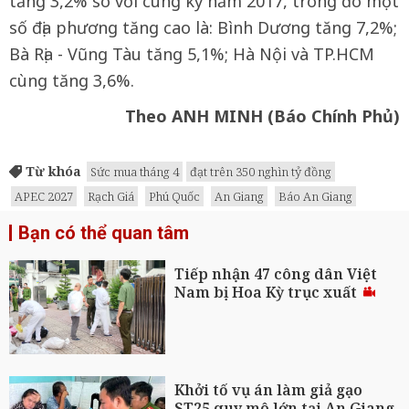
tăng 3,2% so với cùng kỳ năm 2017, trong đó một
số địa phương tăng cao là: Bình Dương tăng 7,2%;
Bà Rịa - Vũng Tàu tăng 5,1%; Hà Nội và TP.HCM
cùng tăng 3,6%.
Theo ANH MINH (Báo Chính Phủ)
Từ khóa
Sức mua tháng 4
đạt trên 350 nghìn tỷ đồng
APEC 2027
Rạch Giá
Phú Quốc
An Giang
Báo An Giang
Bạn có thể quan tâm
Tiếp nhận 47 công dân Việt
Nam bị Hoa Kỳ trục xuất
Khởi tố vụ án làm giả gạo
ST25 quy mô lớn tại An Giang