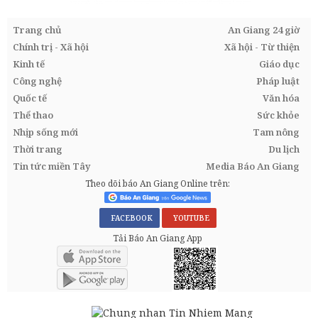
Trang chủ
An Giang 24 giờ
Chính trị - Xã hội
Xã hội - Từ thiện
Kinh tế
Giáo dục
Công nghệ
Pháp luật
Quốc tế
Văn hóa
Thể thao
Sức khỏe
Nhịp sống mới
Tam nông
Thời trang
Du lịch
Tin tức miền Tây
Media Báo An Giang
Theo dõi báo An Giang Online trên:
FACEBOOK
YOUTUBE
Tải Báo An Giang App