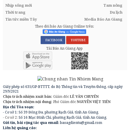
Nhịp sống mới
Tam nông
Thời trang
Du lịch
Tin tức miền Tây
Media Báo An Giang
Theo dõi báo An Giang Online trên:
FACEBOOK
YOUTUBE
Tải Báo An Giang App
Giấy phép số 635/GP-BTTTT, do Bộ Thông tin và Truyền thông, cấp ngày
29/9/2021
Chịu trách nhiệm xuất bản:
Giám đốc
LÊ VĂN CHUYỂN
Chịu trách nhiệm nội dung:
Phó Giám đốc
NGUYỄN VIỆT TIẾN
Địa chỉ Tòa soạn:
- Cơ sở 1: Số 39 Đống Đa, phường Rạch Giá, tỉnh An Giang.
- Cơ sở 2:
Số 16 Mạc Đĩnh Chi, phường Rạch Giá, tỉnh An Giang.
Gửi tin, bài cộng tác qua email:
baoagdientu@gmail.com
Liên hệ quảng cáo: