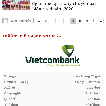
địch quốc gia bóng chuyền bãi
biển 4 x 4 năm 2026
«
<
1
5
6
7
8
9
>
»
Xem theo ngày
◀
▶
Tháng 08, 2026
T2
T3
T4
T5
T6
T7
CN
THƯƠNG HIỆU MẠNH AN GIANG
27
28
29
30
31
1
2
3
4
5
6
7
8
9
10
11
12
13
14
15
16
17
18
19
20
21
22
23
24
25
26
27
28
29
30
Trang chủ
An Giang 24 giờ
31
1
2
3
4
5
6
Chính trị - Xã hội
Xã hội - Từ thiện
Hoàn tất
Đóng
Kinh tế
Giáo dục
Công nghệ
Pháp luật
* Bạn có thể chọn 2 ngày để lọc tin tức
theo khoảng thời gian
Quốc tế
Văn hóa
Thể thao
Sức khỏe