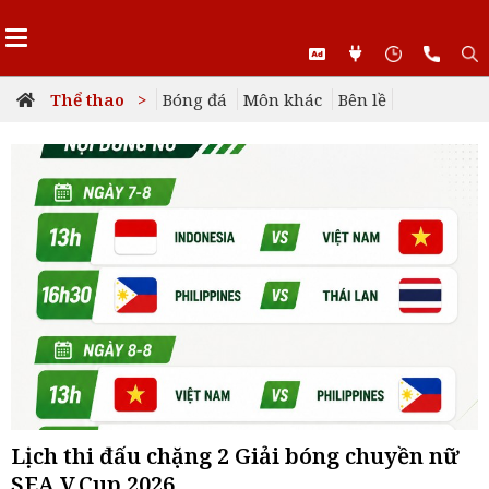
Thể thao >
Bóng đá
Môn khác
Bên lề
Lịch thi đấu chặng 2 Giải bóng chuyền nữ
SEA V.Cup 2026