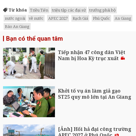
Từ khóa
Triều Tiên
triệu tập các đại sứ
trưởng phái bộ
nước ngoài
về nước
APEC 2027
Rạch Giá
Phú Quốc
An Giang
Báo An Giang
Bạn có thể quan tâm
Tiếp nhận 47 công dân Việt
Nam bị Hoa Kỳ trục xuất
Khởi tố vụ án làm giả gạo
ST25 quy mô lớn tại An Giang
[Ảnh] Hối hả đại công trường
APEC 2027 ở Phú Quốc