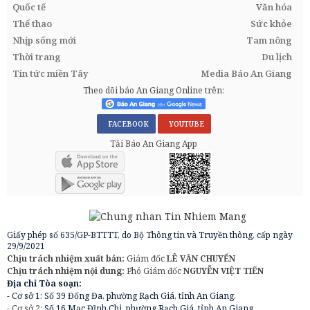
Quốc tế
Văn hóa
Thể thao
Sức khỏe
Nhịp sống mới
Tam nông
Thời trang
Du lịch
Tin tức miền Tây
Media Báo An Giang
Theo dõi báo An Giang Online trên:
FACEBOOK
YOUTUBE
Tải Báo An Giang App
Giấy phép số 635/GP-BTTTT, do Bộ Thông tin và Truyền thông, cấp ngày
29/9/2021
Chịu trách nhiệm xuất bản:
Giám đốc
LÊ VĂN CHUYỂN
Chịu trách nhiệm nội dung:
Phó Giám đốc
NGUYỄN VIỆT TIẾN
Địa chỉ Tòa soạn:
- Cơ sở 1: Số 39 Đống Đa, phường Rạch Giá, tỉnh An Giang.
- Cơ sở 2:
Số 16 Mạc Đĩnh Chi, phường Rạch Giá, tỉnh An Giang.